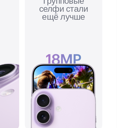
м
Групповые
селфи стали
ещё лучше