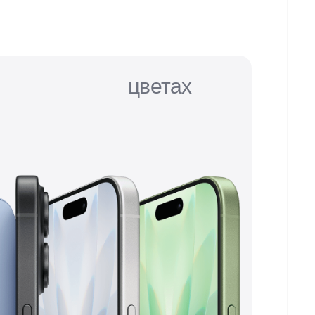
еликолепных
цветах