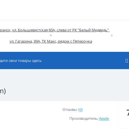
аранск, ул. Большевистская 60А, слева от РК "Белый Медведь" 
, 

ул. Гагарина, 99А, ТК Макс, рядом с Пятерочка
m)
Отзывы:
(0)
Производитель:
Apple