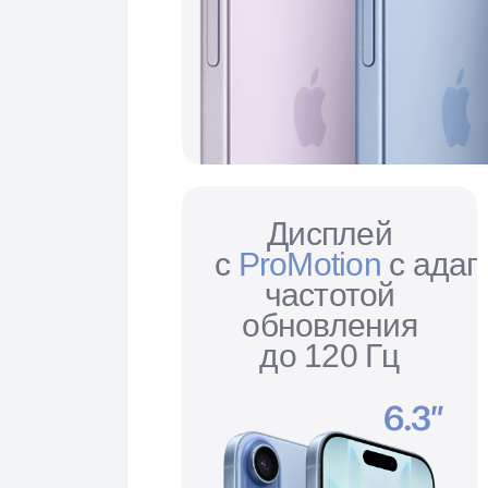
Дисплей
с
ProMotion
c адап
частотой
обновления
до 120 Гц